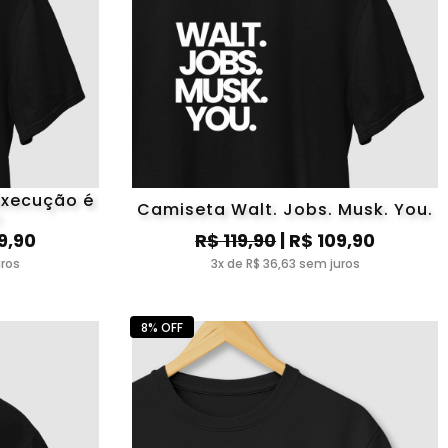
execução é
Camiseta Walt. Jobs. Musk. You.
9,90
R$ 119,90
| R$ 109,90
uros
3x de R$ 36,63 sem juros
8% OFF