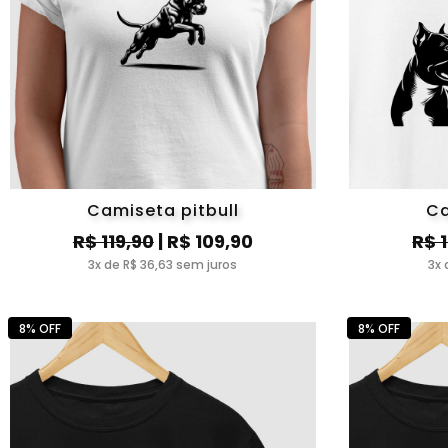
Camiseta pitbull
Ca
R$ 119,90
| R$ 109,90
R$ 
3x de R$ 36,63 sem juros
3x 
8% OFF
8% OFF