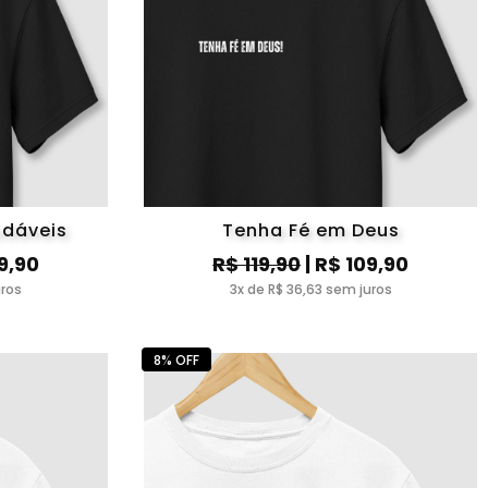
udáveis
Tenha Fé em Deus
9,90
R$ 119,90
| R$ 109,90
uros
3x de R$ 36,63 sem juros
8% OFF