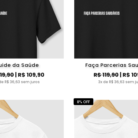
uide da Saúde
Faça Parcerias Sa
119,90
| R$ 109,90
R$ 119,90
| R$ 10
de R$ 36,63 sem juros
3x de R$ 36,63 sem j
8% OFF