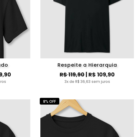
ado
Respeite a Hierarquia
9,90
R$ 119,90
| R$ 109,90
uros
3x de R$ 36,63 sem juros
8% OFF