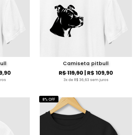
ull
Camiseta pitbull
9,90
R$ 119,90
| R$ 109,90
uros
3x de R$ 36,63 sem juros
8% OFF