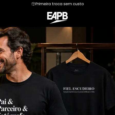
Primeira troca sem custo
Parceiro
Regata
Fotografia
Moletom
Road Trip
 Mentais
Hoodie Moletom
Meu mundo Pet
Suéter Moletom
Personalizada
sica
Humor Vestível
Dia das Mães