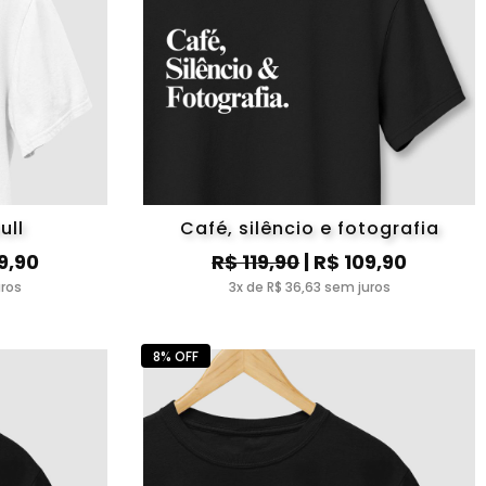
ull
Café, silêncio e fotografia
9,90
R$ 119,90
| R$ 109,90
uros
3x de R$ 36,63 sem juros
8% OFF