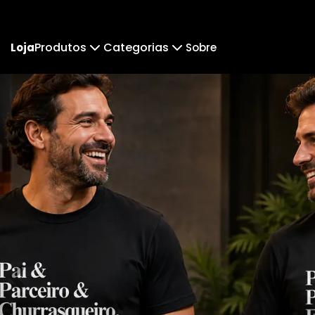
Produtos
Categorias
Loja
Sobre
Camiseta
Pai & Parceiro.
Camiseta Infantil
Pai & 
Cropped Moletom
Camisetas Lisas
Notas
Camiseta Algodão Peruano
Body Infantil
Fé e Religião
Camiseta Oversized
Mú