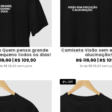
a Quem pensa grande
Camiseta Visão sem 
pequeno todos os dias!
alucinação!
119,90
| R$ 109,90
R$ 119,90
| R$ 10
de R$ 36,63 sem juros
3x de R$ 36,63 sem j
8% OFF