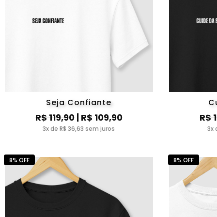
Seja Confiante
C
R$ 119,90
| R$ 109,90
R$ 
3x de R$ 36,63 sem juros
3x 
8% OFF
8% OFF