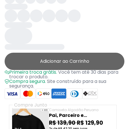
Adicionar ao Carrinho
Primeira troca grátis.
Você tem até 30 dias para
trocar o produto.
Compra segura.
Site construído para a sua
segurança.
Compre Junto
Camiseta Algodão Peruano
Pai, Parceiro e
Engenheiro
R$ 139,90
R$ 129,90
3x de R$ 43,30 sem juros