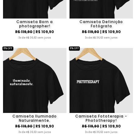
Camiseta Born a
Camiseta Definição
photographer!
Fotógrafa
R$ 119,90
| R$ 109,90
R$ 119,90
| R$ 109,90
3x de R$ 36,63 sem juros
3x de R$ 36,63 sem juros
8% OFF
8% OFF
Camiseta Iluminado
Camiseta Fototerapia -
Naturalmente.
Phototherapy!
R$ 119,90
| R$ 109,90
R$ 119,90
| R$ 109,90
3x de R$ 36,63 sem juros
3x de R$ 36,63 sem juros