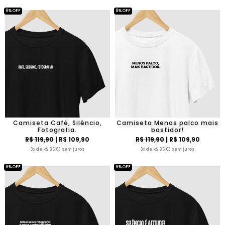
8% OFF
8% OFF
Camiseta Café, Silêncio,
Camiseta Menos palco mais
Fotografia.
bastidor!
R$ 119,90
| R$ 109,90
R$ 119,90
| R$ 109,90
3x de R$ 36,63 sem juros
3x de R$ 36,63 sem juros
8% OFF
8% OFF