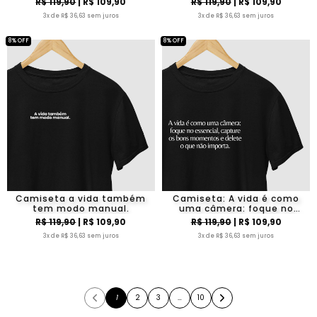
R$ 119,90
| R$ 109,90
R$ 119,90
| R$ 109,90
3x de R$ 36,63 sem juros
3x de R$ 36,63 sem juros
8% OFF
8% OFF
Camiseta a vida também
Camiseta: A vida é como
tem modo manual.
uma câmera: foque no
essencial, capture os bons
R$ 119,90
| R$ 109,90
R$ 119,90
| R$ 109,90
momentos e delete o que
3x de R$ 36,63 sem juros
3x de R$ 36,63 sem juros
não importa.
1
2
3
…
10