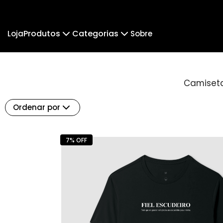
Produtos
Categorias
Loja
Sobre
Camiseta
Pai & Parceiro.
Camiseta Infantil
Pai & 
Camisetas
Cropped Moletom
Camisetas Lisas
Notas 
Camiseta Algodão Peruano
Body Infantil
Fé e Religião
Camiseta Oversized
Mú
Ordenar por
7% OFF