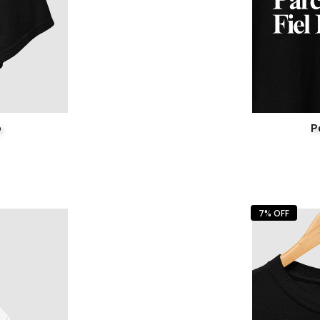
o
P
7% OFF