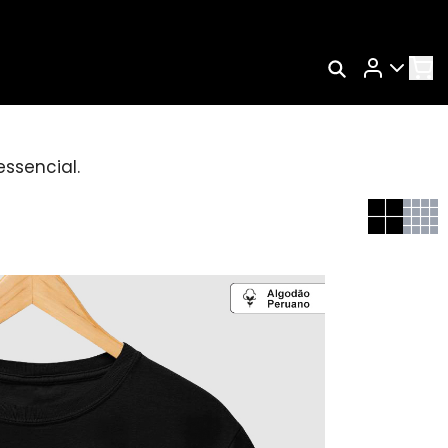
Rastrear Meu Pedido
Trocar Meu Pedido
essencial.
s
Avaliar Meu Pedido
Entrar | Cadastrar