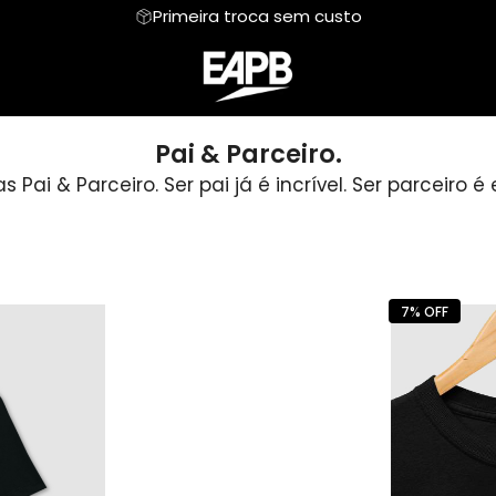
Primeira troca sem custo
Parceiro
Regata
Fotografia
Moletom
Road Trip
Pai & Parceiro.
 Pai & Parceiro. Ser pai já é incrível. Ser parceiro é 
Mentais
Hoodie Moletom
Meu mundo Pet
Suéter Moletom
Personalizada
sica
Humor Vestível
Dia das Mães
7% OFF