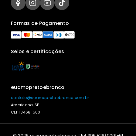
Formas de Pagamento
Selos e certificações
euamopretoebranco.
contato@euamopretoebranco.com.br
Americana, SP
CEP 13468-500
© 2026 euamopretoebranco. | 54.396.526/0001-61