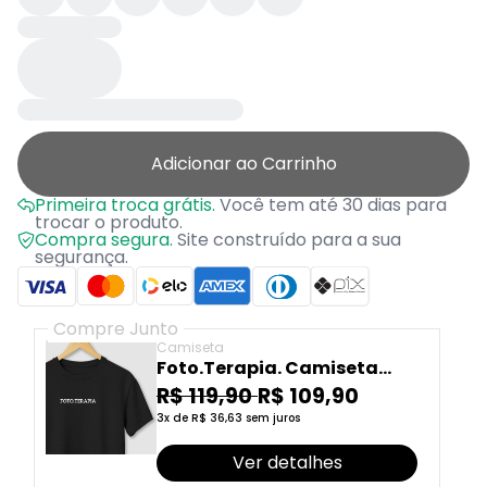
Adicionar ao Carrinho
Primeira troca grátis.
Você tem até 30 dias para
trocar o produto.
Compra segura.
Site construído para a sua
segurança.
Compre Junto
Camiseta
Foto.Terapia. Camiseta
Fototerapia
R$ 119,90
R$ 109,90
3x de R$ 36,63 sem juros
Ver detalhes