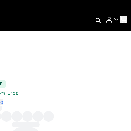
Rastrear Meu
Pedido
s
Trocar Meu Pedido
Avaliar Meu Pedido
Entrar | Cadastrar
F
em juros
ga