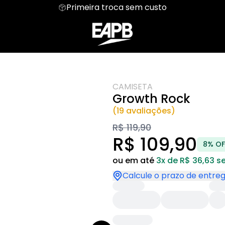
Primeira troca sem custo
Parceiro
Regata
Fotografia
Moletom
Road Trip
Mentais
Hoodie Moletom
Meu mundo Pet
Suéter Moletom
Personalizada
sica
Humor Vestível
Dia das Mães
CAMISETA
Growth Rock
(19 avaliações)
R$ 119,90
R$ 109,90
8% OF
ou em até
3x de R$ 36,63 s
Calcule o prazo de entre