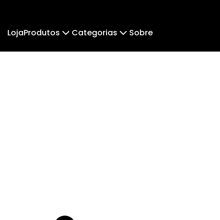
Loja
Produtos
Categorias
Sobre
Camiseta
Pai & Parceiro.
Camiseta Infantil
Pai & 
Cropped Moletom
Camisetas Lisas
Notas 
Camiseta Algodão Peruano
Body Infantil
Fé e Religião
Camiseta Oversized
Mú