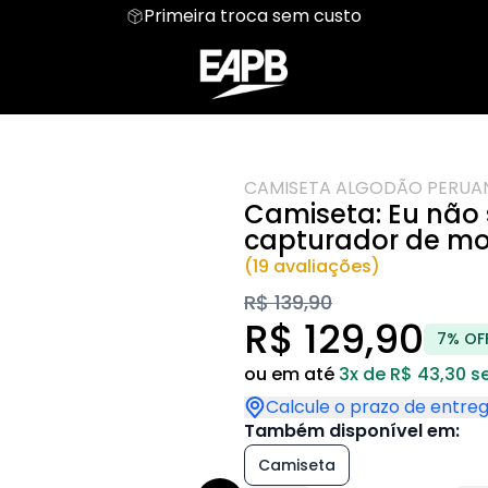
Primeira troca sem custo
Parceiro
Regata
Fotografia
Moletom
Road Trip
Mentais
Hoodie Moletom
Meu mundo Pet
Suéter Moletom
Personalizada
sica
Humor Vestível
Dia das Mães
CAMISETA ALGODÃO PERUA
Camiseta: Eu não 
capturador de m
(19 avaliações)
R$ 139,90
R$ 129,90
7% OF
ou em até
3x de R$ 43,30 s
Calcule o prazo de entre
Também disponível em:
Camiseta