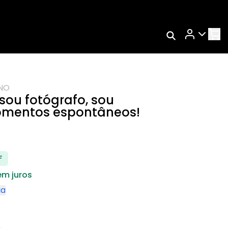
Rastrear Meu
Pedido
s
Trocar Meu Pedido
NO
Avaliar Meu Pedido
sou fotógrafo, sou
Entrar | Cadastrar
omentos espontâneos!
F
em juros
ga