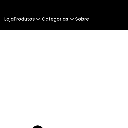
Loja
Produtos
Categorias
Sobre
Camiseta
Pai & Parceiro.
Camiseta Infantil
Pai & 
Cropped Moletom
Camisetas Lisas
Notas 
Camiseta Algodão Peruano
Body Infantil
Fé e Religião
Camiseta Oversized
Mú