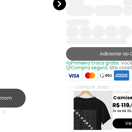
Adicionar ao 
Primeira troca grátis.
Você 
Compra segura.
Site cons
Compre Junto
Camiseta
Camise
 zoom
R$ 119
3x de R$ 36,
Ve