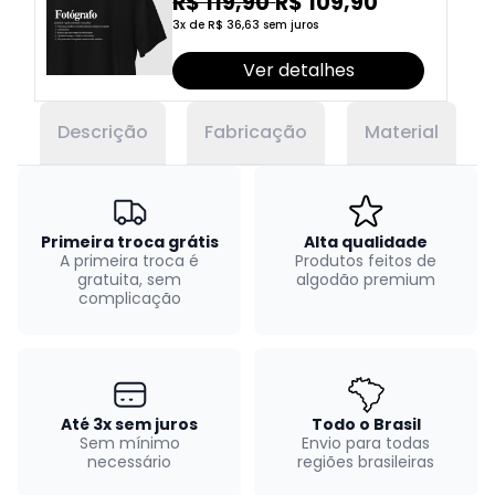
Fotógrafo
R$ 119,90
R$ 109,90
3x de R$ 36,63 sem juros
Ver detalhes
Descrição
Fabricação
Material
Primeira troca grátis
Alta qualidade
A primeira troca é
Produtos feitos de
gratuita, sem
algodão premium
complicação
Até 3x sem juros
Todo o Brasil
Sem mínimo
Envio para todas
necessário
regiões brasileiras