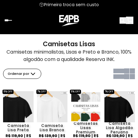
Primeira troca sem custo
Camisetas Lisas
Camisetas minimalistas, Lisas e Preto e Branco, 100%
algodão com a qualidade Reserva INK.
Ordenar por
8% OFF
7% OFF
8% OFF
7% OFF
Camisetas
Camiseta
Camiseta
Camiseta
Lisas
Lisa Algodão
Lisa Preta
Lisa Branca
Premium
Peruano
R$ 119,90
| R$
R$ 139,90
| R$
R$ 119,90
| R$
R$ 139,90
| R$