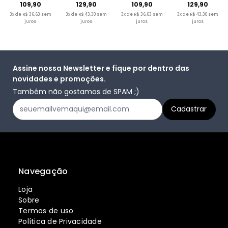
109,90
129,90
109,90
129,90
3x de R$ 36,63 sem
3x de R$ 43,30 sem
3x de R$ 36,63 sem
3x de R$ 43,30 sem
juros
juros
juros
juros
Assine nossa Newsletter e fique por dentro das
novidades e promoções.
Também não gostamos de SPAM ;)
Navegação
Loja
Sobre
Termos de uso
Política de Privacidade