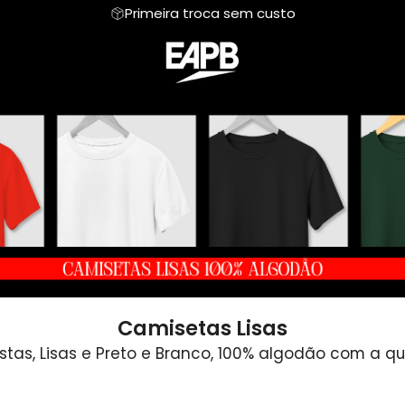
Primeira troca sem custo
Parceiro
Regata
Fotografia
Moletom
Road Trip
Mentais
Hoodie Moletom
Meu mundo Pet
Suéter Moletom
Personalizada
sica
Humor Vestível
Dia das Mães
Camisetas Lisas
tas, Lisas e Preto e Branco, 100% algodão com a qu