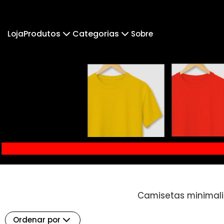
Produtos
Categorias
Loja
Sobre
Camiseta
Pai & Parceiro.
Camiseta Infantil
Pai & 
Cropped Moletom
Camisetas Lisas
Notas 
Camiseta Algodão Peruano
Body Infantil
Fé e Religião
Camiseta Oversized
Mú
Camisetas minimalis
Ordenar por