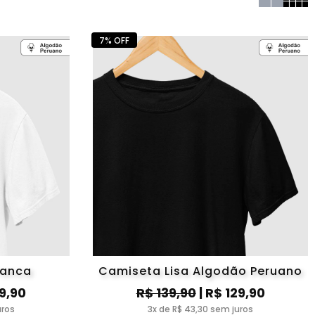
7% OFF
ranca
Camiseta Lisa Algodão Peruano
29,90
R$ 139,90
| R$ 129,90
uros
3x de R$ 43,30 sem juros