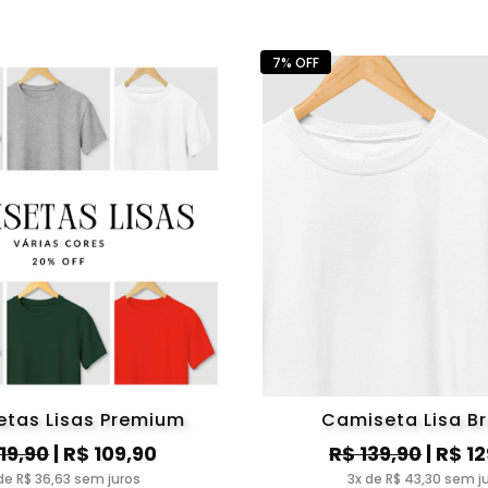
7% OFF
tas Lisas Premium
Camiseta Lisa B
119,90
| R$ 109,90
R$ 139,90
| R$ 1
de R$ 36,63 sem juros
3x de R$ 43,30 sem j