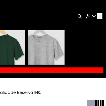
Rastrear Meu Pedido
Trocar Meu Pedido
s
Avaliar Meu Pedido
Entrar | Cadastrar
alidade Reserva INK.